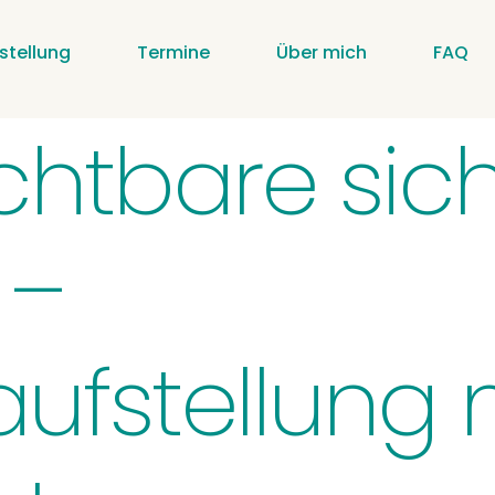
stellung
Termine
Über mich
FAQ
chtbare sic
 –
aufstellung 