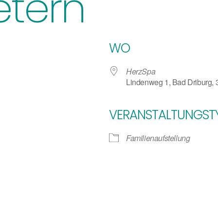
retern
WO
HerzSpa
Lindenweg 1, Bad Driburg,
VERANSTALTUNGST
 Kalender
iCalendar
Familienaufstellung