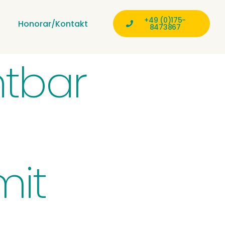
+49 (0)175-
Honorar/Kontakt
8473867
htbar
mit