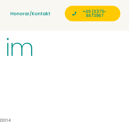
+49 (0)175-
Honorar/Kontakt
8473867
“ im
 33014